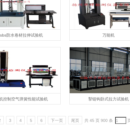
sbs防水卷材拉伸试验机
万能机
机控制空气弹簧性能试验机
掣链钩卧式拉力试验机
2
3
4
5
6
下一页
尾页
共 45 页 900 条