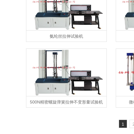
氨纶丝拉伸试验机
500N精密螺旋弹簧拉伸不变形量试验机
微
1