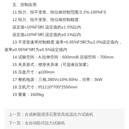
五、控制应用
11.恒力、恒不变形、恒位移控制范围:0.2%-100%FS
12.恒力、恒不变形、恒位移控制精度:
设定值<10%FS时,设定值的±1.0%以内
设定值≥10%FS时,设定值的±0.1%以内
13.不变形速率控制精度:速率<0.05%FS时为±2.0%设定值内，
速率≥0.05%FS时为±0.5%设定值内
14.试验空间：A.拉伸空间：600mmB.压缩空间：700mm
15.
夹具
形式：楔形夹具体（可选液压加紧）
16.压盘尺寸：φ100mm
17.整机电源：三相,380V±10%,50Hz，功率：3kW
18.主机尺寸：约1110*700*2550mm
19.重量：1600kg
上一页：
合成树脂浸渍石墨管高低温拉力试验机
下一页：
全自动卧式拉力试验机