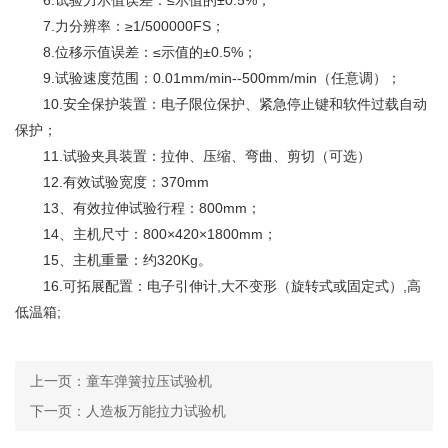
7.力分辨率：≥1/500000FS；
8.位移示值误差：≤示值的±0.5%；
9.试验速度范围：0.01mm/min--500mm/min（任意调）；
10.安全保护装置：电子限位保护、紧急停止键和软件过载自动
保护；
11.试验
夹具
装置：拉伸、压缩、弯曲、剪切（可选）
12.有效试验宽度：370mm
13、有效拉伸试验行程：800mm；
14、主机尺寸：800×420×1800mm；
15、主机重量：约320Kg。
16.可拓展配置：电子引伸计,大不变形（旋转式或固定式）,高
低温箱;
上一页：
童车弹簧拉压试验机
下一页：
人造板万能拉力试验机