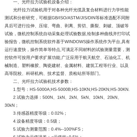
一、光纤拉力
试验机设备
介绍：
光纤
拉力试验机
用于对各种光纤光缆及复合材料进行力学性能
测试和分析研究，可根据GB/ISO/ASTM/JIS/DIN等标准选配不同附
具后可进行拉伸、压缩、弯曲、剥离、剪切、撕裂、刺破、顶破等
试验，微机
控制系统
自动采集处理试验数据,绘制多种曲线并打印试
验报告，微机控制系统
软件
基于WINDOWS操作系统作为平台,具有
运行速度快，操作简单等特点,可满足不同材料的试验测量需要，测
控软件可按用户要求扩展功能,广泛应用于航天航空、石油化工、机
械制造、
塑料
橡胶
、陶瓷建材、金属材料、建筑工程等行业、以及
高等院校、科研机构、技术监督、质检站所等部门。
二、光纤
拉力试验
机技术参数：
1.型号：HS-5000A;HS-5000B;HS-10KN;HS-20KN;HS-30KN.
2.试验力选择：500N、1kN、2kN、5kN、10kN、20kN、
30kN；
3.传感器精度等级：0.02%；
4.设备精度等级：0.5级；
5.试验力测量范围：0.4%--100%FS；
6.试验力示值误差：≤示值的±0.5%；