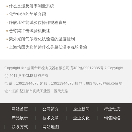
什么是漫反射率测量系统
化学电池的简单介绍
静酸压性能试验仪操作规程青岛
悬臂梁冲击试验机概述
紫外光耐气候老化试验箱的温度控制
上海培因为您简述什么是超低温冷冻培养箱
Copyright ©：扬州华辉检测仪器有限公司 苏ICP备09012885号-7 Copyright
(c) 2011 八零CMS 版权所有
电 话：13921944678 客 服：13921944678 邮 箱：88378676@qq.com 地
址：江苏省江都市真武工业园二区天龙路
网站首页
公司简介
企业新闻
行业动态
产品展示
技术文章
企业文化
销售网络
联系方式
网站地图