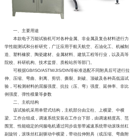
一、主要用途
本款
电子万能试验机
可对各种
金属
、非金属及复合材料进行力
学性能测试和分析研究，广泛应用于航天航空、石油化工、机械制
造、
塑料
橡胶
、陶瓷建材、金属材料、建筑工程等行业，以及高等
院校、科研机构、技术监督、质检站所等部门。
可根据GB/ISO/ASTM/JIS/DIN等标准选配不同附具后可进行拉
伸、压缩、弯曲、剥离、剪切、撕裂、刺破、顶破及各种高低温试
验，可检测材料的屈服强度、抗拉（压、弯）强度、延伸率、非比
例强度、弹性模量等参数
二、主机结构
该
试验机
采用单臂式结构，主机部分由立柱、上横梁、中横
梁、工作台组成，调速系统安装在工作台下部，由调速精度高、范
围宽、性能稳定的伺服电机通过同步齿形带减速系统带动滚珠丝杠
副旋转，滚珠丝杠副驱动中横梁，带动拉伸附具（或压缩、弯曲附