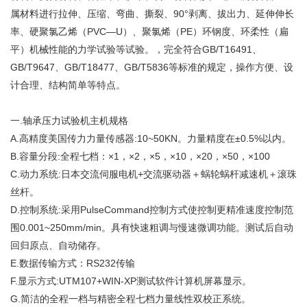
属材料进行拉伸、压缩、弯曲、撕裂、90°剥离、拔出力、延伸伸长
率、硬聚氯乙烯（PVC—U）、聚氯烯（PE）环钢度、环柔性（扁
平）机械性能的力学试验等试验。，完全符合GB/T16491、
GB/T9647、GB/T18477、GB/T5836等标准的规定，操作方便、设
计合理、结构简单等特点。
一.轴承压力试验机主机规格
A.高精度美国传力力量传感器:10~50KN。力量精度在±0.5%以内。
B.容量分段:全程七档：×1，×2，×5，×10，×20，×50，×100
C.动力系统:日本交流伺服电机+交流驱动器＋蜗轮蜗杆减速机＋滚珠
丝杆。
D.
控制系统
:采用PulseCommand控制方式使控制更精准速度控制范
围0.001~250mm/min。具有快速粗调与慢速微调功能。测试后自动
回归原点、自动储存。
E.数据传输方式：RS232传输
F.显示方式:UTM107+WIN-XP测试
软件
计算机屏幕显示。
G.简洁的全程一档与精密全程七档力量线性双校正系统。