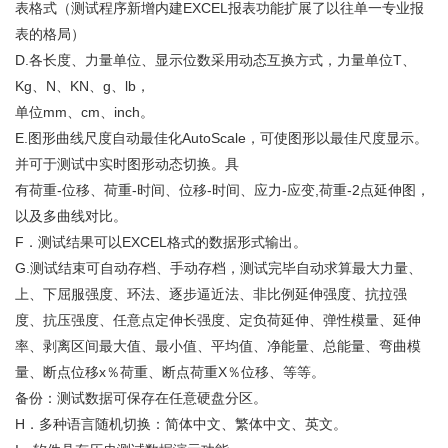
表格式（测试程序新增内建EXCEL报表功能扩展了以往单一专业报
表的格局）
D.各长度、力量单位、显示位数采用动态互换方式，力量单位T、
Kg、N、KN、g、lb，
单位mm、cm、inch。
E.图形曲线尺度自动最佳化AutoScale，可使图形以最佳尺度显示。
并可于测试中实时图形动态切换。具
有荷重-位移、荷重-时间、位移-时间、应力-应变,荷重-2点延伸图，
以及多曲线对比。
F．测试结果可以EXCEL格式的数据形式输出。
G.测试结束可自动存档、手动存档，测试完毕自动求算最大力量、
上、下屈服强度、环法、逐步逼近法、非比例延伸强度、抗拉强
度、抗压强度、任意点定伸长强度、定负荷延伸、弹性模量、延伸
率、剥离区间最大值、最小值、平均值、净能量、总能量、弯曲模
量、断点位移x％荷重、断点荷重X％位移、等等。
备份：测试数据可保存在任意硬盘分区。
H．多种语言随机切换：简体中文、繁体中文、英文。