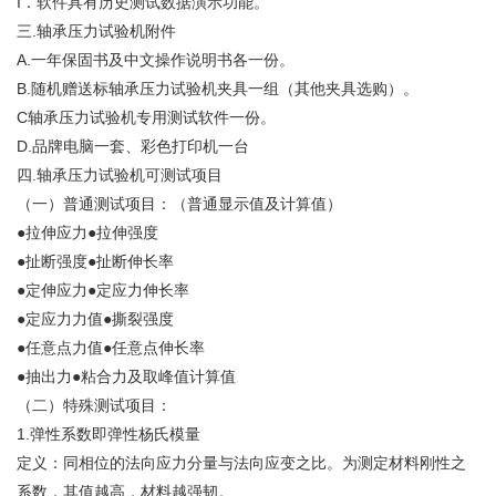
I．软件具有历史测试数据演示功能。
三.轴承压力试验机附件
A.一年保固书及中文操作说明书各一份。
B.随机赠送标轴承压力试验机夹具一组（其他夹具选购）。
C轴承压力试验机专用测试软件一份。
D.品牌电脑一套、彩色打印机一台
四.轴承压力试验机可测试项目
（一）普通测试项目：（普通显示值及计算值）
●拉伸应力●拉伸强度
●扯断强度●扯断伸长率
●定伸应力●定应力伸长率
●定应力力值●撕裂强度
●任意点力值●任意点伸长率
●抽出力●粘合力及取峰值计算值
（二）特殊测试项目：
1.弹性系数即弹性杨氏模量
定义：同相位的法向应力分量与法向应变之比。为测定材料刚性之
系数，其值越高，材料越强韧。