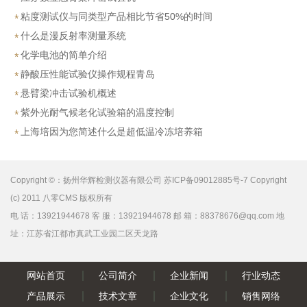
粘度测试仪与同类型产品相比节省50%的时间
什么是漫反射率测量系统
化学电池的简单介绍
静酸压性能试验仪操作规程青岛
悬臂梁冲击试验机概述
紫外光耐气候老化试验箱的温度控制
上海培因为您简述什么是超低温冷冻培养箱
Copyright ©：扬州华辉检测仪器有限公司 苏ICP备09012885号-7 Copyright
(c) 2011 八零CMS 版权所有
电 话：13921944678 客 服：13921944678 邮 箱：88378676@qq.com 地
址：江苏省江都市真武工业园二区天龙路
网站首页
公司简介
企业新闻
行业动态
产品展示
技术文章
企业文化
销售网络