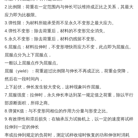
2.比例限：荷重在一定范围内与伸长可以维持成正比之关系，其最大
应力即为比极限。
3.弹性限：为材料所能承受而不呈永久不变形之最大应力。
4.弹性不变形：除去荷重后，材料的不变形完全消失。
5.永久不变形：除去荷重后，材料仍残留不变形。
6.屈服点：材料拉伸时，不变形增快而应力不变，此点即为屈服点。
屈服点分为上下屈服点，
一般以上屈服点作为屈服点。
屈服（yield）：荷重超过比例限与伸长不再成正比，荷重会突降，
然后在一段时间内，
上下起伏，伸长发生较大变化，这种现象叫作屈服。
7.屈服强度：拉伸时，永久伸长率达到某一规定值之荷重，除以平行
部原断面积，所得之商。
8.弹簧K值：与不变形同相位的作用力分量与形变之比。
9.有效弹性和滞后损失：在轴承压力试验机上，以一定的速度将试样
拉伸到一定的伸长
率或拉伸到规定的负荷时，测定试样收缩时恢复的功和伸张时消耗