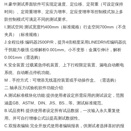
H.豪华测试界面软件可实现定速度、定位移、定荷重（可设定保持
时间）、定荷重增率、定应力增率、定应变增率等控制模式加上多
阶控制模式可满足不同的测试要求。
I.测试空间:测试宽度约400mm（标准规格）行走空间700mm（不含
夹具
）（标准规格）
J.全程位移:编码器2500P/R，提升4倍精度采用LINEDRIVE编码器抗
干扰能力极强.位移解析0.001mm。小不变形：金属引伸计，解析
0.001mm（需选购）
K.安全装置:过载紧急停机装置、上下行程限定装置、漏电自动断电
系统、自动断点停机功能。
M．手控方式：可增添无线遥控装置或手动操作盒。（需选购）
二.轴承压力试验机软件功能介绍:
A.测试标准模块化功能:提供使用者设定所需应用的测试设定，范围
涵盖GB、ASTM、DIN、JIS、BS…等。测试标准规范。
B.试品资料:提供使用者设定所有试品数据，一次输入永久重复使
用。并可自行增修公式以提高测试数据性。
C.双报表编辑:完全开放式使用者编辑报表，供测试者选择喜好的报