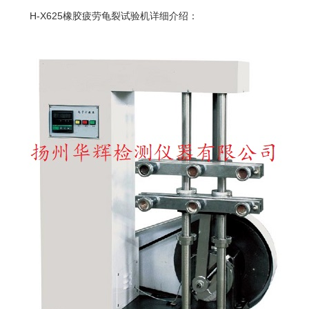
H-X625
橡胶
疲劳龟裂
试验机
详细介绍：