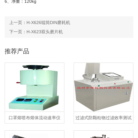
6、净重：120kg
上一页：
H-X626辊筒DIN磨耗机
下一页：
H-X623双头磨片机
推荐产品
口罩熔喷布熔体流动速率仪
过滤式防颗粒物过滤效率测试
仪及自动滤料测试台