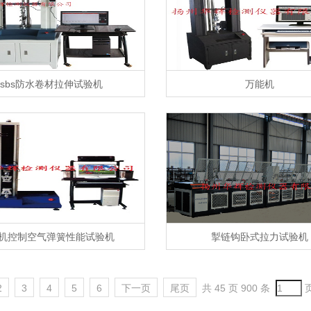
sbs防水卷材拉伸试验机
万能机
机控制空气弹簧性能试验机
掣链钩卧式拉力试验机
2
3
4
5
6
下一页
尾页
共 45 页 900 条