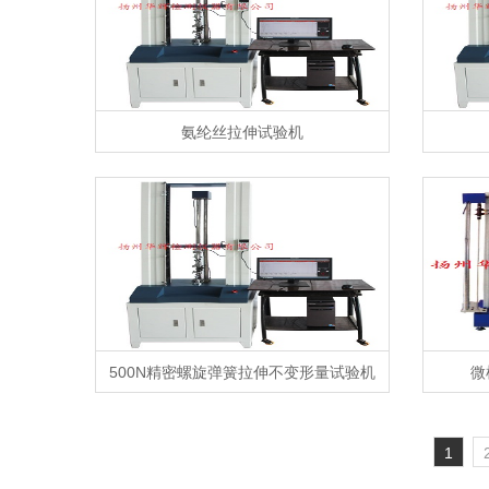
氨纶丝拉伸试验机
500N精密螺旋弹簧拉伸不变形量试验机
微
1