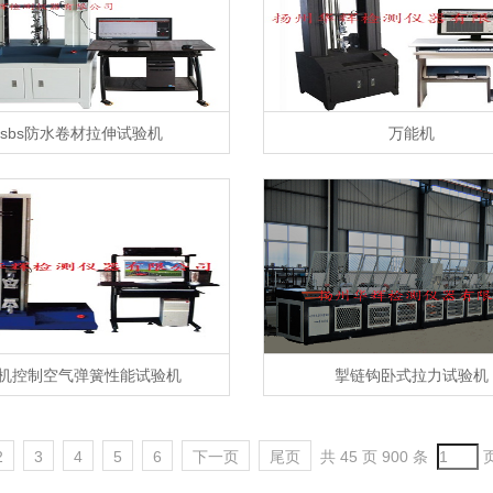
sbs防水卷材拉伸试验机
万能机
机控制空气弹簧性能试验机
掣链钩卧式拉力试验机
2
3
4
5
6
下一页
尾页
共 45 页 900 条