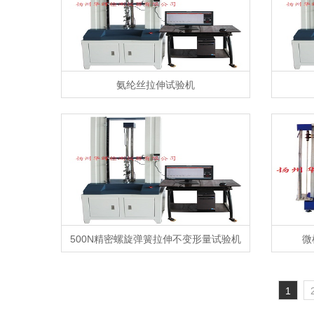
氨纶丝拉伸试验机
500N精密螺旋弹簧拉伸不变形量试验机
微
1